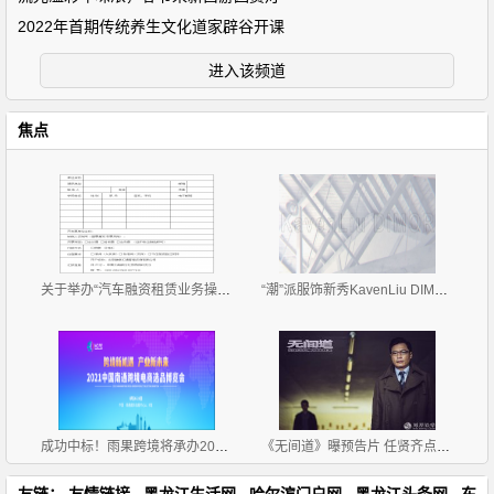
2022年首期传统养生文化道家辟谷开课
进入该频道
焦点
关于举办“汽车融资租赁业务操作流程、风险控制与 租
“潮”派服饰新秀KavenLiu DIMOR 2019招商正式拉开帷
成功中标！雨果跨境将承办2021中国南通跨境电商选品博
《无间道》曝预告片 任贤齐点燃卧底世界新魅力
友链：
友情链接
黑龙江生活网
哈尔滨门户网
黑龙江头条网
东