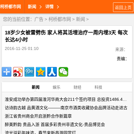
柯桥都市网
新闻
详情
返回上页
您的当前位置：
广告
>
柯桥都市网
>
新闻
>
18岁少女被雷劈伤 家人将其活埋治疗一周内埋3天 每次
长达4小时
2016-11-25 01:10
来源：
责编：
新闻
娱乐
财经
科技
淮安成功举办第四届淮河华商大会211个签约项目 总投资1486.4亿元
访诗韵古越 品黄酒文化———南京市酒类收藏协会品牌活动走进古
浙江省贵州商会开启浙黔合作新篇章
醉美黔韵 贵品入浙 首届多彩贵州非遗文化-贵品博览会
流光溢彩年味浓，春节来新昌游园赏灯