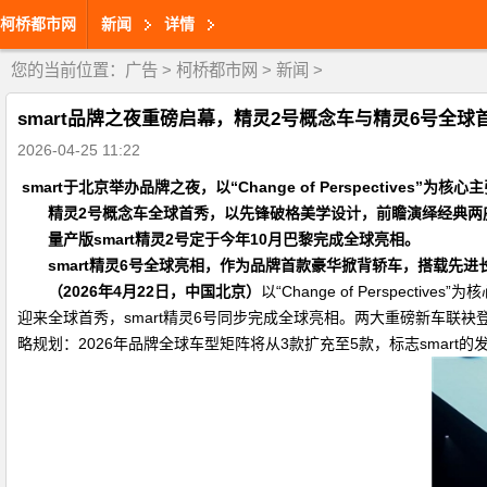
柯桥都市网
新闻
详情
您的当前位置：
广告
>
柯桥都市网
>
新闻
>
smart品牌之夜重磅启幕，精灵2号概念车与精灵6号全球
2026-04-25 11:22
smart
于北京举办品牌之夜，以
“Change of Perspectives”
为核心
主
精灵
2
号概念车全球首秀，以先锋破格美学设计，
前瞻演绎
经典两
量产版
smart
精灵
2
号定于今年
10
月巴黎完成全球亮相。
smart
精灵
6
号全球亮相，作为品牌首款豪华掀背轿车，搭载先进
（
2026
年
4
月
22
日，中国北京）
以“Change of Perspe
迎来全球首秀，smart精灵6号同步完成全球亮相。两大重磅新车联袂
略规划：2026年品牌全球车型矩阵将从3款扩充至5款，标志smar