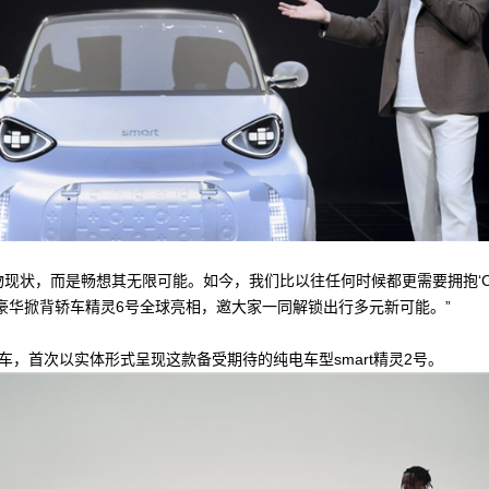
物现状，而是畅想其无限可能。如今，我们比以往任何时候都更需要拥抱‘Change
豪华掀背轿车精灵6号全球亮相，邀大家一同解锁出行多元新可能。”
概念车，首次以实体形式呈现这款备受期待的纯电车型smart精灵2号。