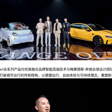
smart全系列产品均完美融合品牌智能高端技术与梅赛德斯-奔驰全球设
ves”发出公开邀约，打破城市出行的传统桎梏，以便捷出行、自由体验与可持续理念，