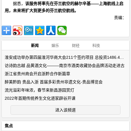
据悉，
该服务将率先在芬兰航空的赫尔辛基——上海航线上启
用，未来将扩大到更多的芬兰航空航线。
责编：
新闻
娱乐
财经
科技
淮安成功举办第四届淮河华商大会211个签约项目 总投资1486.4亿元
访诗韵古越 品黄酒文化———南京市酒类收藏协会品牌活动走进古
浙江省贵州商会开启浙黔合作新篇章
醉美黔韵 贵品入浙 首届多彩贵州非遗文化-贵品博览会
流光溢彩年味浓，春节来新昌游园赏灯
2022年首期传统养生文化道家辟谷开课
进入该频道
焦点