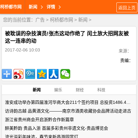
柯桥都市网
新闻
详情
返回上页
您的当前位置：
广告
>
柯桥都市网
>
新闻
>
被耽误的杂技演员!张杰这动作绝了 闰土放大招网友被
这一连串的动
2017-02-06 10:03
来源：
责编：
新闻
娱乐
财经
科技
淮安成功举办第四届淮河华商大会211个签约项目 总投资1486.4亿元
访诗韵古越 品黄酒文化———南京市酒类收藏协会品牌活动走进古
浙江省贵州商会开启浙黔合作新篇章
醉美黔韵 贵品入浙 首届多彩贵州非遗文化-贵品博览会
流光溢彩年味浓，春节来新昌游园赏灯