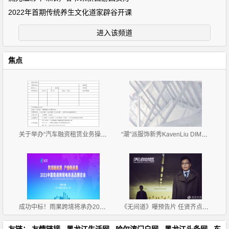
2022年首期传统养生文化道家辟谷开课
进入该频道
焦点
关于举办“汽车融资租赁业务操作流程、风险控制与 租
“潮”派服饰新秀KavenLiu DIMOR 2019招商正式拉开帷
成功中标！雨果跨境将承办2021中国南通跨境电商选品博
《无间道》曝预告片 任贤齐点燃卧底世界新魅力
友链：
友情链接
黑龙江生活网
哈尔滨门户网
黑龙江头条网
东